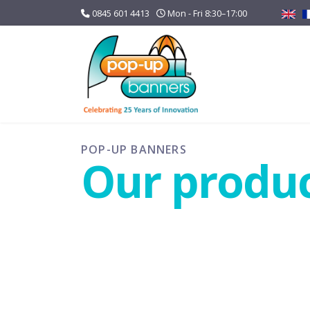
0845 601 4413
Mon - Fri 8:30–17:00
POP-UP BANNERS
Our produ