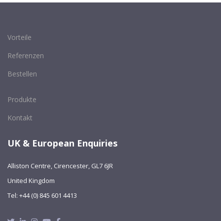
Vorteile
Referenzen
Bestellen
Produkte
Kontakt
UK & European Enquiries
Alliston Centre, Cirencester, GL7 6JR
United Kingdom
Tel: +44 (0) 845 601 4413
Twitter
Linkedin
Instagram
Youtube
Facebook